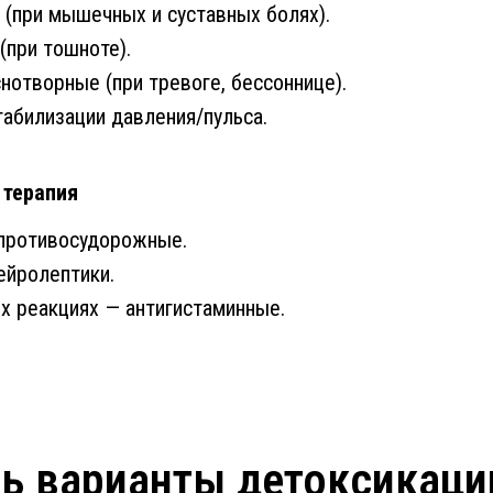
(при мышечных и суставных болях).
при тошноте).
нотворные (при тревоге, бессоннице).
абилизации давления/пульса.
 терапия
 противосудорожные.
ейролептики.
х реакциях — антигистаминные.
ть варианты детоксикаци