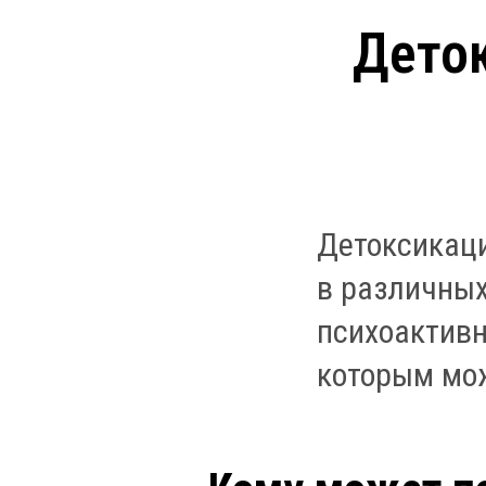
Дето
Детоксикаци
в различных
психоактивн
которым мож