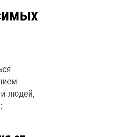
симых
ься
ением
ии людей,
: