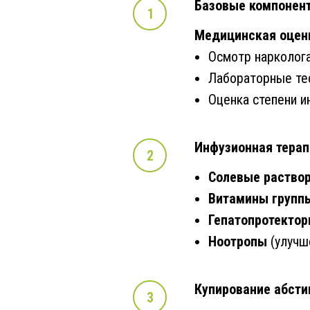
Базовые компонен
Медицинская оцен
Осмотр нарколога
Лабораторные тес
Оценка степени и
Инфузионная терап
Солевые раство
Витамины группы
Гепатопротекто
Ноотропы
(улучш
Купирование абсти