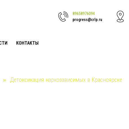
89658976094
progress@crlp.ru
СТИ
КОНТАКТЫ
Детоксикация наркозависимых в Красноярске
»