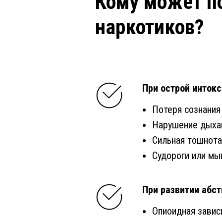
Кому может по
наркотиков?
При острой инток
Потеря сознания
Нарушение дыхан
Сильная тошнота
Судороги или м
При развитии абст
Опиоидная завис