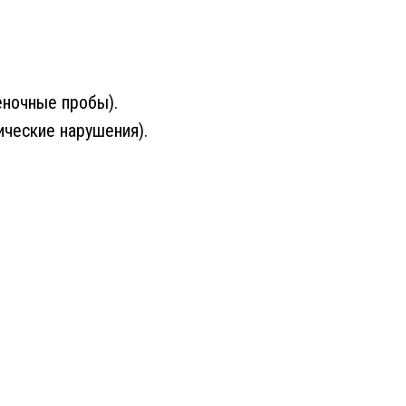
еночные пробы).
ические нарушения).