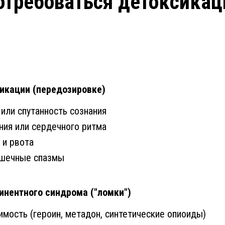
требоваться детоксикац
сикации (передозировке)
 или спутанность сознания
ия или сердечного ритма
 и рвота
ышечные спазмы
инентного синдрома ("ломки")
имость (героин, метадон, синтетические опиоиды)