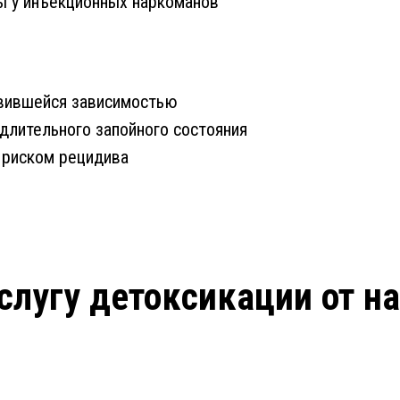
ы у инъекционных наркоманов
звившейся зависимостью
длительного запойного состояния
 риском рецидива
услугу детоксикации от н